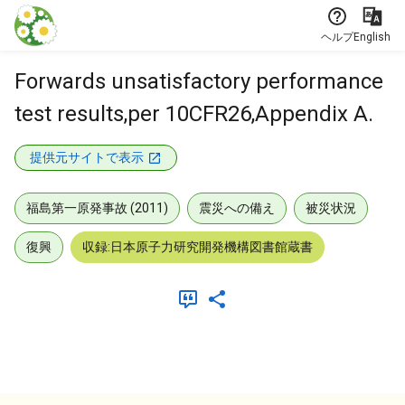
本文に飛ぶ
ヘルプ
English
Forwards unsatisfactory performance
test results,per 10CFR26,Appendix A.
提供元サイトで表示
福島第一原発事故 (2011)
震災への備え
被災状況
復興
収録:日本原子力研究開発機構図書館蔵書
メタデータ