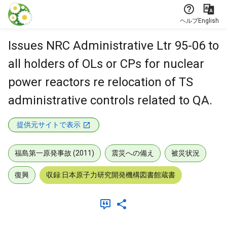
本文に飛ぶ
ヘルプ
English
Issues NRC Administrative Ltr 95-06 to
all holders of OLs or CPs for nuclear
power reactors re relocation of TS
administrative controls related to QA.
提供元サイトで表示
福島第一原発事故 (2011)
震災への備え
被災状況
復興
収録:日本原子力研究開発機構図書館蔵書