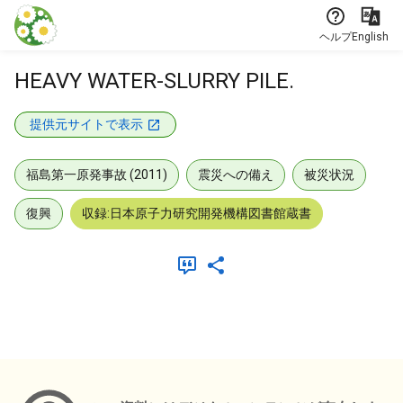
本文に飛ぶ
ヘルプ
English
HEAVY WATER-SLURRY PILE.
提供元サイトで表示
福島第一原発事故 (2011)
震災への備え
被災状況
復興
収録:日本原子力研究開発機構図書館蔵書
メタデータ