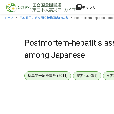
本文に飛ぶ
ギャラリー
トップ
日本原子力研究開発機構図書館蔵書
Postmortem-hepatitis assoc
Postmortem-hepatitis asso
among Japanese
福島第一原発事故 (2011)
震災への備え
被災