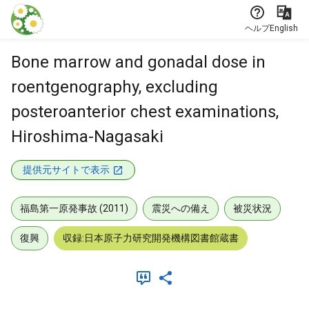
本文に飛ぶ
ヘルプ
English
Bone marrow and gonadal dose in
roentgenography, excluding
posteroanterior chest examinations,
Hiroshima-Nagasaki
提供元サイトで表示
福島第一原発事故 (2011)
震災への備え
被災状況
復興
収録:日本原子力研究開発機構図書館蔵書