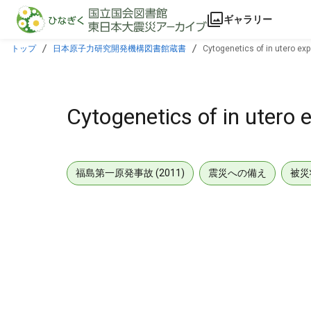
本文に飛ぶ
ギャラリー
トップ
日本原子力研究開発機構図書館蔵書
Cytogenetics of in utero e
Cytogenetics of in utero
福島第一原発事故 (2011)
震災への備え
被災
メタデータ