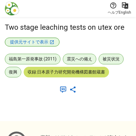
本文に飛ぶ
ヘルプ
English
Two stage leaching tests on utex ore
提供元サイトで表示
福島第一原発事故 (2011)
震災への備え
被災状況
復興
収録:日本原子力研究開発機構図書館蔵書
メタデータ