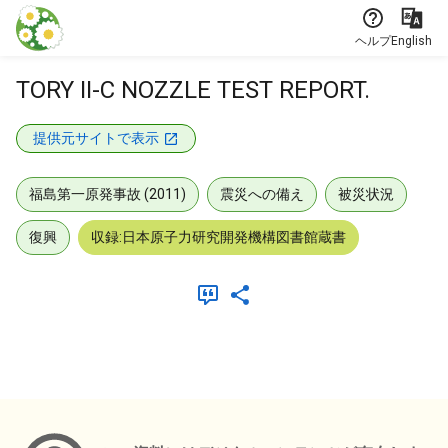
本文に飛ぶ
ヘルプ
English
TORY II-C NOZZLE TEST REPORT.
提供元サイトで表示
福島第一原発事故 (2011)
震災への備え
被災状況
復興
収録:日本原子力研究開発機構図書館蔵書
メタデータ