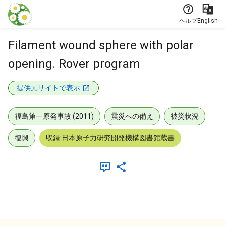
本文に飛ぶ
ヘルプ
English
Filament wound sphere with polar
opening. Rover program
提供元サイトで表示
福島第一原発事故 (2011)
震災への備え
被災状況
復興
収録:日本原子力研究開発機構図書館蔵書
メタデータ