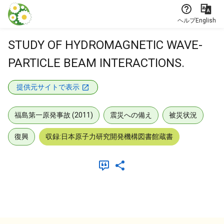
本文に飛ぶ
ヘルプ
English
STUDY OF HYDROMAGNETIC WAVE-
PARTICLE BEAM INTERACTIONS.
提供元サイトで表示
福島第一原発事故 (2011)
震災への備え
被災状況
復興
収録:日本原子力研究開発機構図書館蔵書
メタデータ