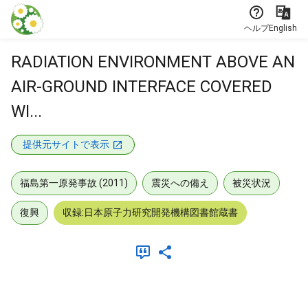
本文に飛ぶ
ヘルプ
English
RADIATION ENVIRONMENT ABOVE AN
AIR-GROUND INTERFACE COVERED
WI...
提供元サイトで表示
福島第一原発事故 (2011)
震災への備え
被災状況
復興
収録:日本原子力研究開発機構図書館蔵書