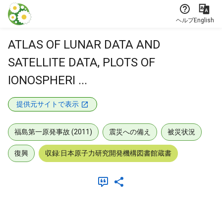
本文に飛ぶ
ヘルプ
English
ATLAS OF LUNAR DATA AND
SATELLITE DATA, PLOTS OF
IONOSPHERI ...
提供元サイトで表示
福島第一原発事故 (2011)
震災への備え
被災状況
復興
収録:日本原子力研究開発機構図書館蔵書