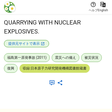
本文に飛ぶ
ヘルプ
English
QUARRYING WITH NUCLEAR
EXPLOSIVES.
提供元サイトで表示
福島第一原発事故 (2011)
震災への備え
被災状況
復興
収録:日本原子力研究開発機構図書館蔵書
メタデータ