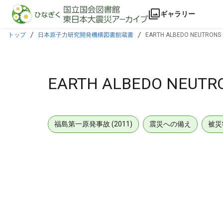
本文に飛ぶ
ギャラリー
トップ
日本原子力研究開発機構図書館蔵書
EARTH ALBEDO NEUTRONS F
EARTH ALBEDO NEUTRO
福島第一原発事故 (2011)
震災への備え
被災
メタデータ