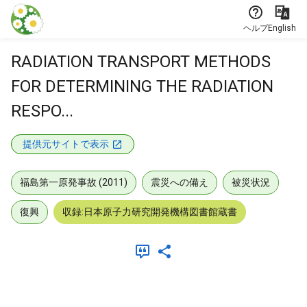
本文に飛ぶ
ヘルプ
English
RADIATION TRANSPORT METHODS
FOR DETERMINING THE RADIATION
RESPO...
提供元サイトで表示
福島第一原発事故 (2011)
震災への備え
被災状況
復興
収録:日本原子力研究開発機構図書館蔵書