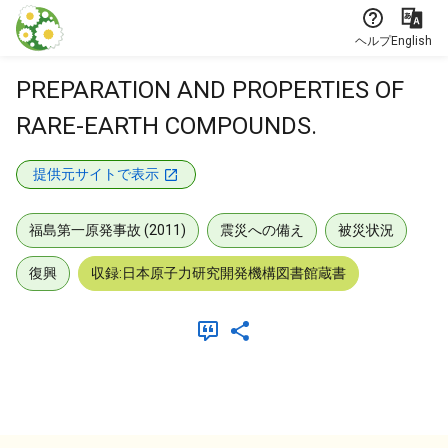
本文に飛ぶ
ヘルプ
English
PREPARATION AND PROPERTIES OF
RARE-EARTH COMPOUNDS.
提供元サイトで表示
福島第一原発事故 (2011)
震災への備え
被災状況
復興
収録:日本原子力研究開発機構図書館蔵書
メタデータ