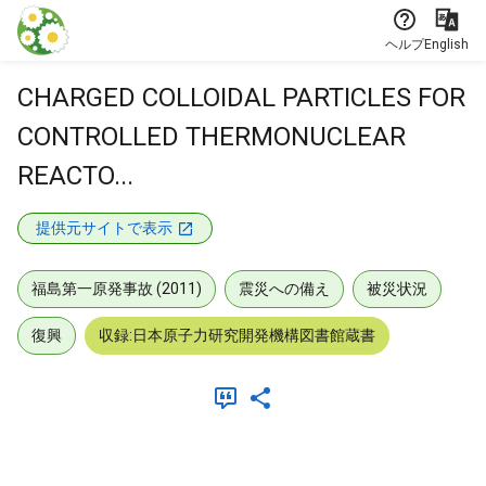
本文に飛ぶ
ヘルプ
English
CHARGED COLLOIDAL PARTICLES FOR
CONTROLLED THERMONUCLEAR
REACTO...
提供元サイトで表示
福島第一原発事故 (2011)
震災への備え
被災状況
復興
収録:日本原子力研究開発機構図書館蔵書