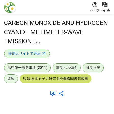
本文に飛ぶ
ヘルプ
English
CARBON MONOXIDE AND HYDROGEN
CYANIDE MILLIMETER-WAVE
EMISSION F...
提供元サイトで表示
福島第一原発事故 (2011)
震災への備え
被災状況
復興
収録:日本原子力研究開発機構図書館蔵書