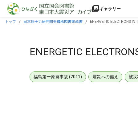
本文に飛ぶ
ギャラリー
トップ
日本原子力研究開発機構図書館蔵書
ENERGETIC ELECTRONS IN 
ENERGETIC ELECTRONS
福島第一原発事故 (2011)
震災への備え
被災
メタデータ