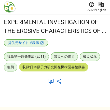
本文に飛ぶ
ヘルプ
English
EXPERIMENTAL INVESTIGATION OF
THE EROSIVE CHARACTERISTICS OF ...
提供元サイトで表示
福島第一原発事故 (2011)
震災への備え
被災状況
復興
収録:日本原子力研究開発機構図書館蔵書
メタデータ