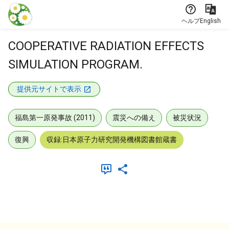
本文に飛ぶ
ヘルプ
English
COOPERATIVE RADIATION EFFECTS
SIMULATION PROGRAM.
提供元サイトで表示
福島第一原発事故 (2011)
震災への備え
被災状況
復興
収録:日本原子力研究開発機構図書館蔵書
メタデータ