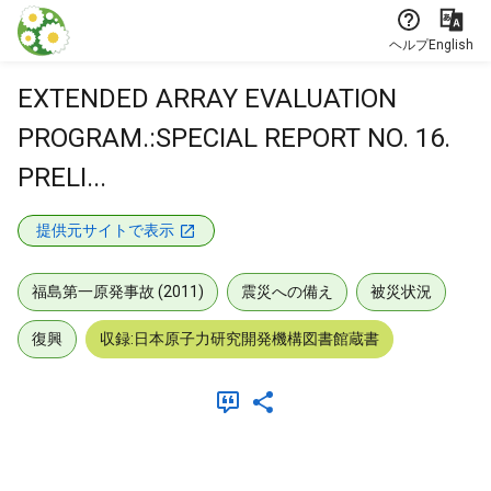
本文に飛ぶ
ヘルプ
English
EXTENDED ARRAY EVALUATION
PROGRAM.:SPECIAL REPORT NO. 16.
PRELI...
提供元サイトで表示
福島第一原発事故 (2011)
震災への備え
被災状況
復興
収録:日本原子力研究開発機構図書館蔵書