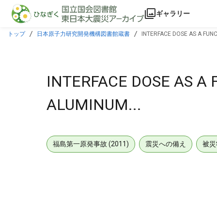
本文に飛ぶ
ギャラリー
トップ
日本原子力研究開発機構図書館蔵書
INTERFACE DOSE AS A FUNC
INTERFACE DOSE AS A 
ALUMINUM...
福島第一原発事故 (2011)
震災への備え
被災