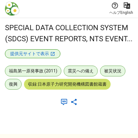
本文に飛ぶ
ヘルプ
English
SPECIAL DATA COLLECTION SYSTEM
(SDCS) EVENT REPORTS, NTS EVENT...
提供元サイトで表示
福島第一原発事故 (2011)
震災への備え
被災状況
復興
収録:日本原子力研究開発機構図書館蔵書
メタデータ