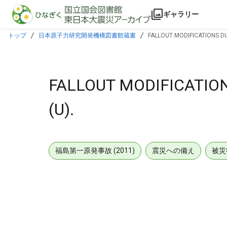
本文に飛ぶ
ギャラリー
トップ
日本原子力研究開発機構図書館蔵書
FALLOUT MODIFICATIONS DU
FALLOUT MODIFICATIO
(U).
福島第一原発事故 (2011)
震災への備え
被災