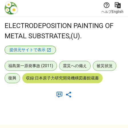
本文に飛ぶ
ヘルプ
English
ELECTRODEPOSITION PAINTING OF
METAL SUBSTRATES,(U).
提供元サイトで表示
福島第一原発事故 (2011)
震災への備え
被災状況
復興
収録:日本原子力研究開発機構図書館蔵書
メタデータ