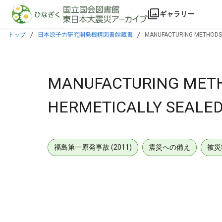
本文に飛ぶ
ギャラリー
トップ
日本原子力研究開発機構図書館蔵書
MANUFACTURING METHODS A
MANUFACTURING METH
HERMETICALLY SEALED 
福島第一原発事故 (2011)
震災への備え
被災