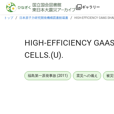
本文に飛ぶ
ギャラリー
トップ
日本原子力研究開発機構図書館蔵書
HIGH-EFFICIENCY GAAS SH
HIGH-EFFICIENCY GA
CELLS.(U).
福島第一原発事故 (2011)
震災への備え
被災