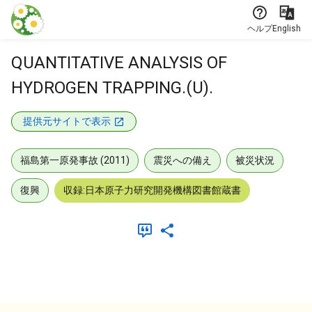
本文に飛ぶ
ヘルプ
English
QUANTITATIVE ANALYSIS OF
HYDROGEN TRAPPING.(U).
提供元サイトで表示
福島第一原発事故 (2011)
震災への備え
被災状況
復興
収録:日本原子力研究開発機構図書館蔵書
メタデータ