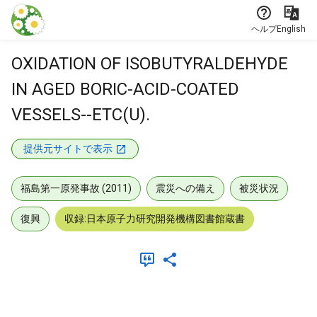
本文に飛ぶ
ヘルプ
English
OXIDATION OF ISOBUTYRALDEHYDE
IN AGED BORIC-ACID-COATED
VESSELS--ETC(U).
提供元サイトで表示
福島第一原発事故 (2011)
震災への備え
被災状況
復興
収録:日本原子力研究開発機構図書館蔵書