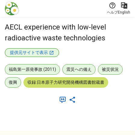
本文に飛ぶ
ヘルプ
English
AECL experience with low-level
radioactive waste technologies
提供元サイトで表示
福島第一原発事故 (2011)
震災への備え
被災状況
復興
収録:日本原子力研究開発機構図書館蔵書
メタデータ