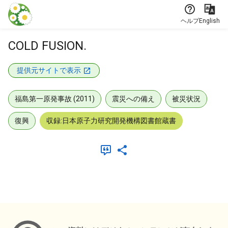
本文に飛ぶ
ヘルプ
English
COLD FUSION.
提供元サイトで表示
福島第一原発事故 (2011)
震災への備え
被災状況
復興
収録:日本原子力研究開発機構図書館蔵書
メタデータ