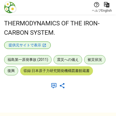
本文に飛ぶ
ヘルプ
English
THERMODYNAMICS OF THE IRON-
CARBON SYSTEM.
提供元サイトで表示
福島第一原発事故 (2011)
震災への備え
被災状況
復興
収録:日本原子力研究開発機構図書館蔵書
メタデータ