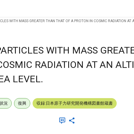
CLES WITH MASS GREATER THAN THAT OF A PROTON IN COSMIC RADIATION AT A
ARTICLES WITH MASS GREAT
COSMIC RADIATION AT AN ALT
EA LEVEL.
状況
復興
収録:日本原子力研究開発機構図書館蔵書