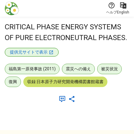
本文に飛ぶ
ヘルプ
English
CRITICAL PHASE ENERGY SYSTEMS
OF PURE ELECTRONEUTRAL PHASES.
提供元サイトで表示
福島第一原発事故 (2011)
震災への備え
被災状況
復興
収録:日本原子力研究開発機構図書館蔵書
メタデータ