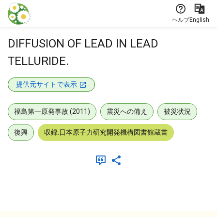
本文に飛ぶ
ヘルプ
English
DIFFUSION OF LEAD IN LEAD
TELLURIDE.
提供元サイトで表示
福島第一原発事故 (2011)
震災への備え
被災状況
復興
収録:日本原子力研究開発機構図書館蔵書
メタデータ