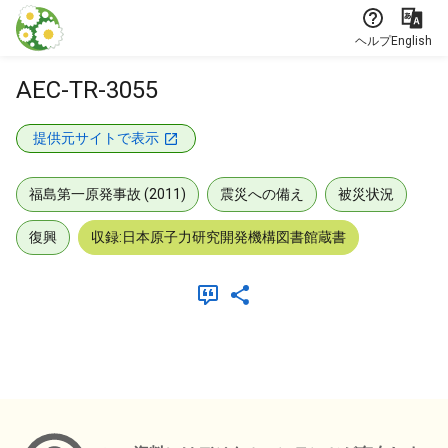
本文に飛ぶ
ヘルプ
English
AEC-TR-3055
提供元サイトで表示
福島第一原発事故 (2011)
震災への備え
被災状況
復興
収録:日本原子力研究開発機構図書館蔵書
メタデータ