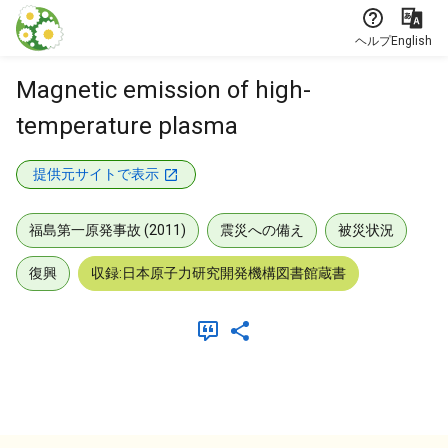
本文に飛ぶ
ヘルプ
English
Magnetic emission of high-
temperature plasma
提供元サイトで表示
福島第一原発事故 (2011)
震災への備え
被災状況
復興
収録:日本原子力研究開発機構図書館蔵書
メタデータ