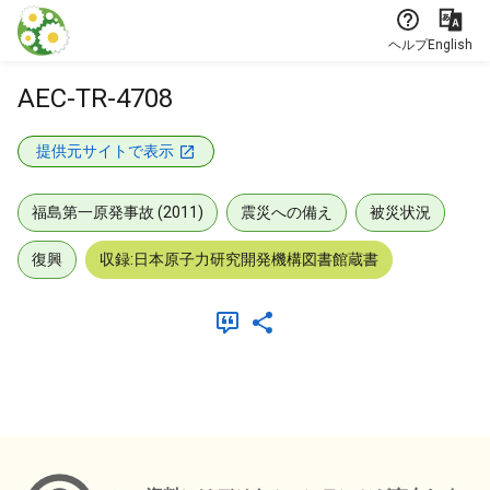
本文に飛ぶ
ヘルプ
English
AEC-TR-4708
提供元サイトで表示
福島第一原発事故 (2011)
震災への備え
被災状況
復興
収録:日本原子力研究開発機構図書館蔵書
メタデータ