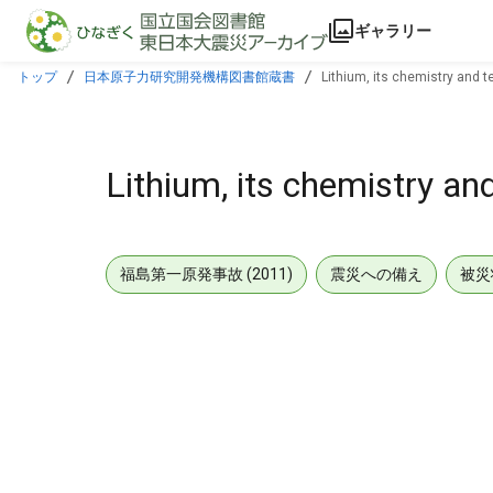
本文に飛ぶ
ギャラリー
トップ
日本原子力研究開発機構図書館蔵書
Lithium, its chemistry and 
Lithium, its chemistry an
福島第一原発事故 (2011)
震災への備え
被災
メタデータ