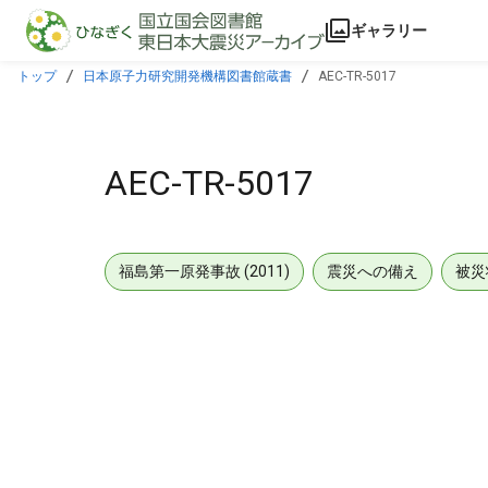
本文に飛ぶ
ギャラリー
トップ
日本原子力研究開発機構図書館蔵書
AEC-TR-5017
AEC-TR-5017
福島第一原発事故 (2011)
震災への備え
被災
メタデータ