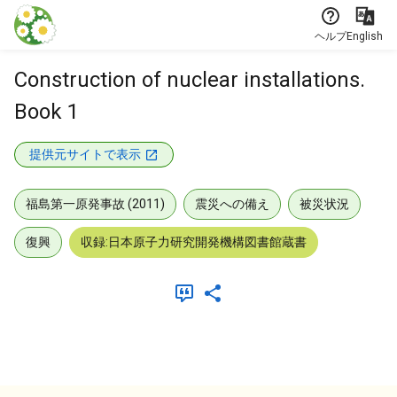
本文に飛ぶ
ヘルプ
English
Construction of nuclear installations.
Book 1
提供元サイトで表示
福島第一原発事故 (2011)
震災への備え
被災状況
復興
収録:日本原子力研究開発機構図書館蔵書
メタデータ