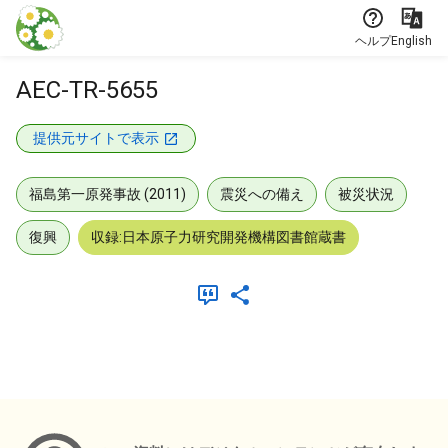
本文に飛ぶ
ヘルプ
English
AEC-TR-5655
提供元サイトで表示
福島第一原発事故 (2011)
震災への備え
被災状況
復興
収録:日本原子力研究開発機構図書館蔵書
メタデータ