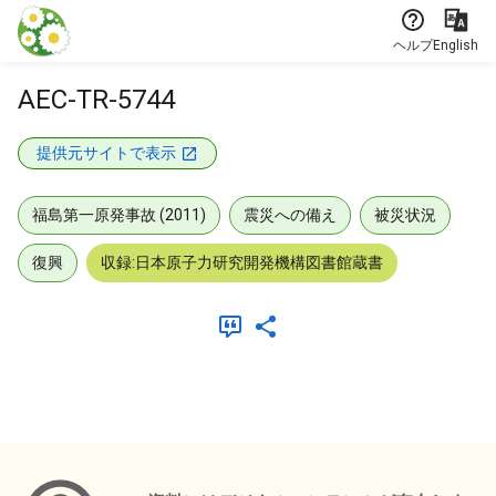
本文に飛ぶ
ヘルプ
English
AEC-TR-5744
提供元サイトで表示
福島第一原発事故 (2011)
震災への備え
被災状況
復興
収録:日本原子力研究開発機構図書館蔵書
メタデータ