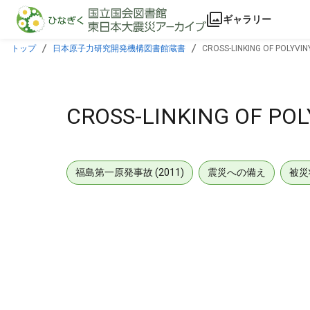
本文に飛ぶ
ギャラリー
トップ
日本原子力研究開発機構図書館蔵書
CROSS-LINKING OF POLYVI
CROSS-LINKING OF PO
福島第一原発事故 (2011)
震災への備え
被災
メタデータ