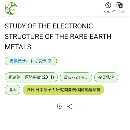
本文に飛ぶ
ヘルプ
English
STUDY OF THE ELECTRONIC
STRUCTURE OF THE RARE-EARTH
METALS.
提供元サイトで表示
福島第一原発事故 (2011)
震災への備え
被災状況
復興
収録:日本原子力研究開発機構図書館蔵書