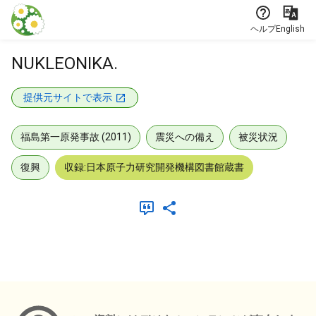
本文に飛ぶ
ヘルプ
English
NUKLEONIKA.
提供元サイトで表示
福島第一原発事故 (2011)
震災への備え
被災状況
復興
収録:日本原子力研究開発機構図書館蔵書
メタデータ