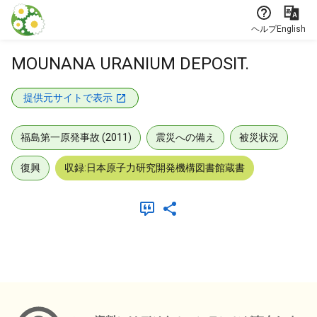
本文に飛ぶ
ヘルプ
English
MOUNANA URANIUM DEPOSIT.
提供元サイトで表示
福島第一原発事故 (2011)
震災への備え
被災状況
復興
収録:日本原子力研究開発機構図書館蔵書
メタデータ