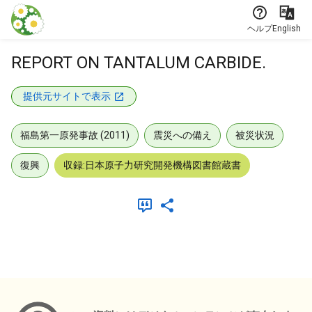
本文に飛ぶ
ヘルプ
English
REPORT ON TANTALUM CARBIDE.
提供元サイトで表示
福島第一原発事故 (2011)
震災への備え
被災状況
復興
収録:日本原子力研究開発機構図書館蔵書
メタデータ