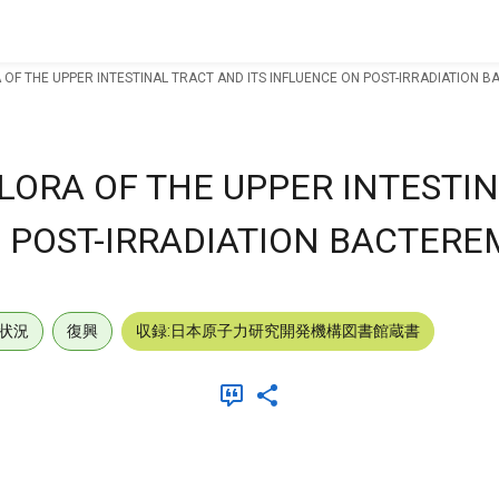
OF THE UPPER INTESTINAL TRACT AND ITS INFLUENCE ON POST-IRRADIATION B
LORA OF THE UPPER INTESTI
 POST-IRRADIATION BACTEREM
状況
復興
収録:日本原子力研究開発機構図書館蔵書